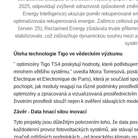
2025, odpovídají zvýšené odrazivosti způsobené změnam
Energy Intelligence) ukazuje poměr rekuperované ene
optimalizovala rekuperovaná energie. Zatímco celková p
červen '25), Reclaimed Energy zůstávala trvale přítomna
stabilizovalo, což zdůrazňuje dynamickou souhru mezi a
systé
Úloha technologie Tigo ve vědeckém výzkumu
" optimizéry Tigo TS4 poskytují hodnoty, které potřebuj
mnohem většího systému," uvedla Moira Torresová, pos
Electrique et Electronique de Paris), která je součástí sp
pochopit, jak moduly reagují na různé podmínky prostředí
optimizéry a zpracovaná a vizualizovaná prostřednictvím
životním prostředí slouží nejen k ověření stávajících mode
Závěr - Data hnací silou inovací
Tyto projekty jsou důležitým potvrzením toho, že data po
každodenní provoz fotovoltaických systémů, ale stávají 
značně odlišných podmínkách - od tropického klimatu po