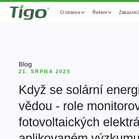
O stránce
Řešení
Zákazníci
Blog
21. SRPNA 2025
Když se solární energ
vědou - role monitoro
fotovoltaických elektr
aplikovaném výzkum