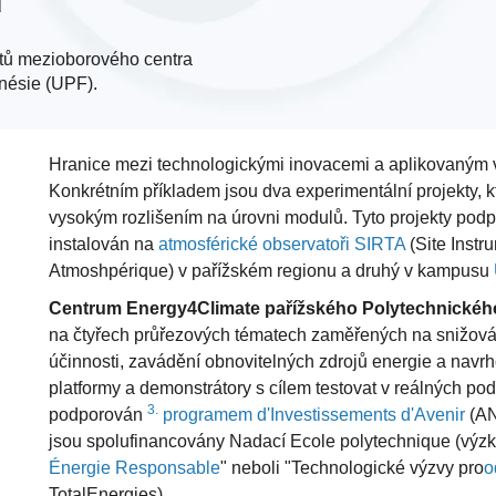
tů mezioborového centra
nésie (UPF).
Hranice mezi technologickými inovacemi a aplikovaným v
Konkrétním příkladem jsou dva experimentální projekty, kt
vysokým rozlišením na úrovni modulů. Tyto projekty pod
instalován na
atmosférické observatoři SIRTA
(Site Instr
Atmoshpérique) v pařížském regionu a druhý v kampusu
Centrum Energy4Climate pařížského Polytechnického 
na čtyřech průřezových tématech zaměřených na snižován
účinnosti, zavádění obnovitelných zdrojů energie a navrho
platformy a demonstrátory s cílem testovat v reálných p
3.
podporován
programem d'Investissements d'Avenir
(AN
jsou spolufinancovány Nadací Ecole polytechnique (výz
Énergie Responsable
" neboli "Technologické výzvy pro
o
TotalEnergies).