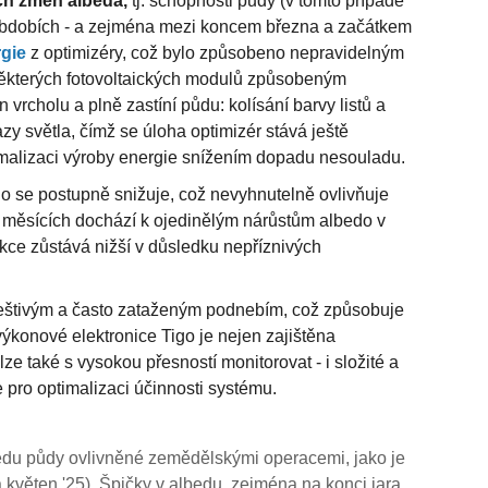
ch změn
albeda,
tj. schopnosti půdy (v tomto případě
h obdobích - a zejména mezi koncem března a začátkem
gie
z optimizéry, což bylo způsobeno nepravidelným
kterých fotovoltaických modulů způsobeným
n vrcholu a plně zastíní půdu: kolísání barvy listů a
y světla, čímž se úloha optimizér stává ještě
aximalizaci výroby energie snížením dopadu nesouladu.
edo se postupně snižuje, což nevyhnutelně ovlivňuje
h měsících dochází k ojedinělým nárůstům albedo v
kce zůstává nižší v důsledku nepříznivých
s deštivým a často zataženým podnebím, což způsobuje
výkonové elektronice Tigo je nejen zajištěna
e také s vysokou přesností monitorovat - i složité a
 pro optimalizaci účinnosti systému.
bedu půdy ovlivněné zemědělskými operacemi, jako je
 a květen '25). Špičky v albedu, zejména na konci jara