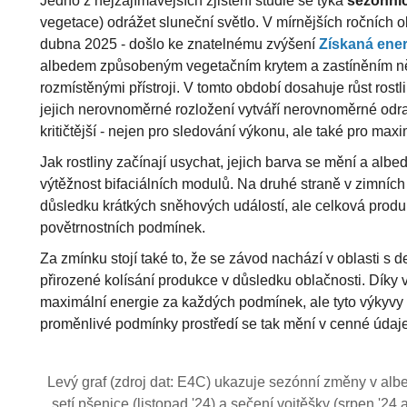
Jedno z nejzajímavějších zjištění studie se týká
sezónní
vegetace) odrážet sluneční světlo. V mírnějších ročníc
dubna 2025 - došlo ke znatelnému zvýšení
Získaná ener
albedem způsobeným vegetačním krytem a zastíněním ně
rozmístěnými přístroji. V tomto období dosahuje růst rostli
jejich nerovnoměrné rozložení vytváří nerovnoměrné odraz
kritičtější - nejen pro sledování výkonu, ale také pro m
Jak rostliny začínají usychat, jejich barva se mění a alb
výtěžnost bifaciálních modulů. Na druhé straně v zimníc
důsledku krátkých sněhových událostí, ale celková produ
povětrnostních podmínek.
Za zmínku stojí také to, že se závod nachází v oblasti 
přirozené kolísání produkce v důsledku oblačnosti. Díky 
maximální energie za každých podmínek, ale tyto výkyvy lz
proměnlivé podmínky prostředí se tak mění v cenné údaje
Levý graf (zdroj dat: E4C) ukazuje sezónní změny v al
setí pšenice (listopad '24) a sečení vojtěšky (srpen '24