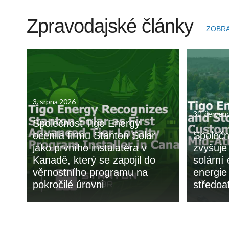
Zpravodajské články
ZOBRA
3. srpna 2026
30. červen
Společnost Tigo Energy
ocenila firmu Stanton Solar
Společn
jako prvního instalatéra v
zvyšuje
Kanadě, který se zapojil do
solární
věrnostního programu na
energie
pokročilé úrovni
středoa