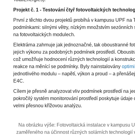
Projekt č. 1 - Testování čtyř fotovoltaických technologi
První z těchto dvou projektů probíhá v kampusu UPF na T
podmínkami: silnými větry, nízkým množstvím sezónních 
na fotovoltaických modulech.
Elektrárna zahrnuje jak jednoznačné, tak oboustranné fo
jejich výkonu za podobných podmínek prostředí. Oboustr
což umožňuje hodnocení různých technologií a konstrukcí
reakce na měnící se podmínky. Byly nainstalovány
optimi
jednotlivého modulu – napětí, výkon a proud – a přenášej
E4C.
Cílem je přesně analyzovat vliv podmínek prostředí na jed
pokročilý systém monitorování prostředí poskytuje údaje 
velmi přesnou křížovou analýzu.
Na obrázku výše: Fotovoltaická instalace v kampusu UP
zaměřeného na účinnost různých solárních technologií v