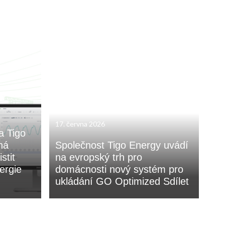
17. června 2026
a Tigo
há
Společnost Tigo Energy uvádí
stit
na evropský trh pro
ergie
domácnosti nový systém pro
ukládání GO Optimized Sdílet