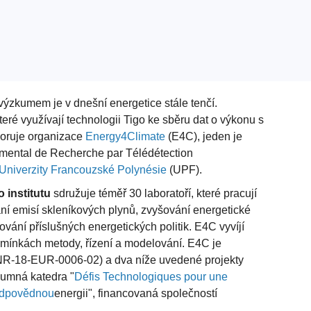
ýzkumem je v dnešní energetice stále tenčí.
eré využívají technologii Tigo ke sběru dat o výkonu s
poruje organizace
Energy4Climate
(E4C), jeden je
umental de Recherche par Télédétection
Univerzity Francouzské Polynésie
(UPF).
institutu
sdružuje téměř 30 laboratoří, které pracují
í emisí skleníkových plynů, zvyšování energetické
vání příslušných energetických politik. E4C vyvíjí
odmínkách metody, řízení a modelování. E4C je
R-18-EUR-0006-02) a dva níže uvedené projekty
kumná katedra "
Défis Technologiques pour une
dpovědnou
energii", financovaná společností