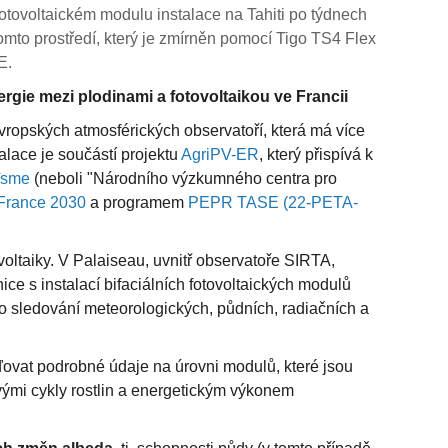
otovoltaickém modulu instalace na Tahiti po týdnech
 tomto prostředí, který je zmírněn pomocí Tigo TS4 Flex
E.
ergie mezi plodinami a fotovoltaikou ve Francii
vropských atmosférických observatoří, která má více
talace je součástí projektu
AgriPV-ER
, který přispívá k
aïsme
(neboli "Národního výzkumného centra pro
France 2030
a programem
PEPR TASE (22-PETA-
voltaiky. V Palaiseau, uvnitř observatoře SIRTA,
ce s instalací bifaciálních fotovoltaických modulů
ro sledování meteorologických, půdních, radiačních a
vat podrobné údaje na úrovni modulů, které jsou
ými cykly rostlin a energetickým výkonem