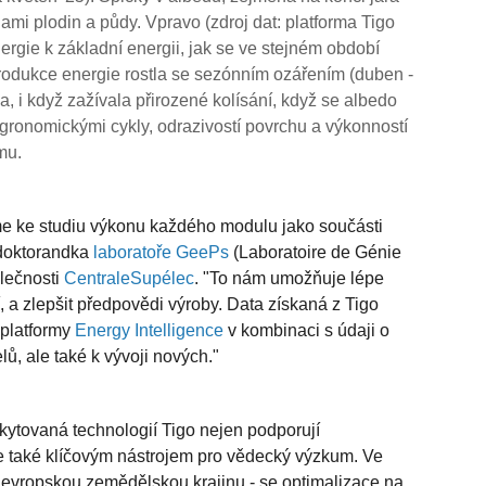
i plodin a půdy. Vpravo (zdroj dat: platforma Tigo
rgie k základní energii, jak se ve stejném období
rodukce energie rostla se sezónním ozářením (duben -
, i když zažívala přirozené kolísání, když se albedo
gronomickými cykly, odrazivostí povrchu a výkonností
mu.
eme ke studiu výkonu každého modulu jako součásti
tdoktorandka
laboratoře GeePs
(Laboratoire de Génie
olečnosti
CentraleSupélec
. "To nám umožňuje lépe
, a zlepšit předpovědi výroby. Data získaná z Tigo
 platformy
Energy Intelligence
v kombinaci s údaji o
lů, ale také k vývoji nových."
skytovaná technologií Tigo nejen podporují
se také klíčovým nástrojem pro vědecký výzkum. Ve
 evropskou zemědělskou krajinu - se optimalizace na