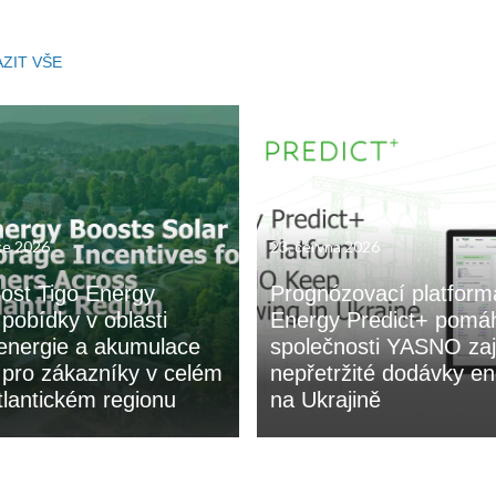
ZIT VŠE
ce 2026
23. června 2026
ost Tigo Energy
Prognózovací platform
 pobídky v oblasti
Energy Predict+ pomá
 energie a akumulace
společnosti YASNO zaji
 pro zákazníky v celém
nepřetržité dodávky en
tlantickém regionu
na Ukrajině