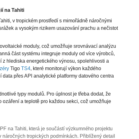
í na Tahiti
ahiti, v tropickém prostředí s mimořádně náročnými
srážek a vysokým rizikem usazování prachu a nečistot
tovoltaické moduly, což umožňuje srovnávací analýzu
anná část systému integruje moduly od více výrobců,
 z hlediska energetického výnosu, spolehlivosti a
zéry
Tigo
TS4
, které monitorují výkon každého
í data přes API analytické platformy datového centra
notlivé typy modulů. Pro úplnost je třeba dodat, že
o ozáření a teplotě pro každou sekci, což umožňuje
F na Tahiti, která je součástí výzkumného projektu
 náročných tropických podmínkách. Přiblížený detail