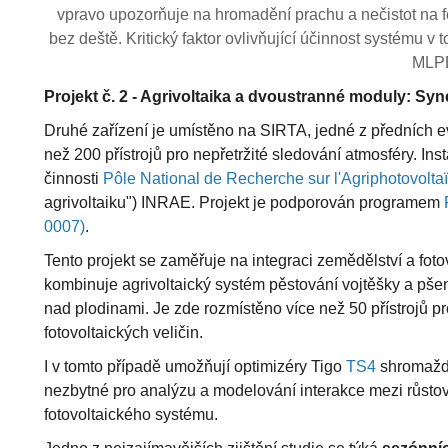
vpravo upozorňuje na hromadění prachu a nečistot na f
bez deště. Kritický faktor ovlivňující účinnost systému v
MLP
Projekt č. 2 - Agrivoltaika a dvoustranné moduly: Syn
Druhé zařízení je umístěno na SIRTA, jedné z předních e
než 200 přístrojů pro nepřetržité sledování atmosféry. Ins
činnosti
Pôle National de Recherche sur l'Agriphotovolt
agrivoltaiku") INRAE. Projekt je podporován programem
0007)
.
Tento projekt se zaměřuje na integraci zemědělství a foto
kombinuje agrivoltaický systém pěstování vojtěšky a pšeni
nad plodinami. Je zde rozmístěno více než 50 přístrojů p
fotovoltaických veličin.
I v tomto případě umožňují optimizéry Tigo
TS4
shromažďo
nezbytné pro analýzu a modelování interakce mezi růstov
fotovoltaického systému.