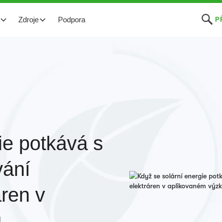
Zdroje
Podpora
P
ie potkává s
vání
áren v
u