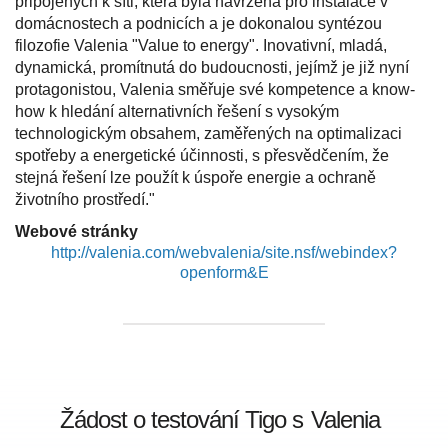
připojených k síti, která byla navržena pro instalace v
domácnostech a podnicích a je dokonalou syntézou
filozofie Valenia "Value to energy". Inovativní, mladá,
dynamická, promítnutá do budoucnosti, jejímž je již nyní
protagonistou, Valenia směřuje své kompetence a know-
how k hledání alternativních řešení s vysokým
technologickým obsahem, zaměřených na optimalizaci
spotřeby a energetické účinnosti, s přesvědčením, že
stejná řešení lze použít k úspoře energie a ochraně
životního prostředí."
Webové stránky
http://valenia.com/webvalenia/site.nsf/webindex?
openform&E
Žádost o testování Tigo s
Valenia