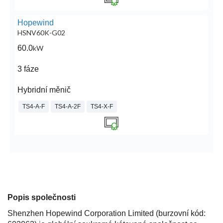
Hopewind
HSNV60K-G02
60.0
kW
3 fáze
Hybridní měnič
TS4-A-F
TS4-A-2F
TS4-X-F
Popis společnosti
Shenzhen Hopewind Corporation Limited (burzovní kód: