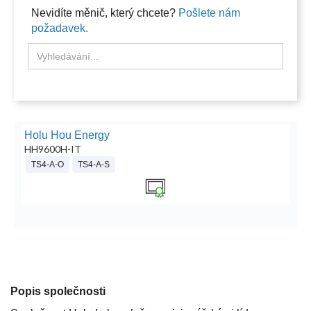
Nevidíte měnič, který chcete?
Pošlete nám
požadavek.
Holu Hou Energy
HH9600H-IT
TS4-A-O
TS4-A-S
Popis společnosti