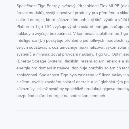
Společnost Tigo Energy, světový lídr v oblasti Flex MLPE (ele
úrovni modulů), vyvíjí inovativní produkty pro přeměnu a skla
solární energie, které zákazníkům nabízejí širší výběr a větší fl
Platforma Tigo TS4 zvyšuje výrobu solární energie, snižuje p
náklady a zvyšuje bezpečnost. V kombinaci s platformou Tigo
Intelligence (EI) poskytuje přehled o jednotlivých modulech, s
celých soustavách, což umožňuje maximalizovat výkon solárn
systémů a minimalizovat provozní náklady. Tigo GO Optimiz
(Energy Storage System), flexibilní řešení solární energie a s
energie pro domácí instalace, doplňuje portfolio solárních tec
společnosti. Společnost Tigo byla založena v Silicon Valley v 
s cílem urychlit zavádění solární energie a její globální tým p
zákazníky, jejichž systémy spolehlivě produkují gigawatthodin
bezpečné solární energie na sedmi kontinentech.