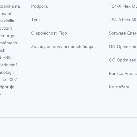
ktronika na
Podpora
TS4-X Flex M
dování
Tým
TS4-A Flex M
exibilitu.
rovozní
O společnosti Tigo
Software Energ
 Energy
ystémech i
Zásady ochrany osobních údajů
GO Optimized
ích
ed ESS
GO Optimized
kladování
hnologií
Funkce Predic
roce 2007
odporuje
Ke stažení
y