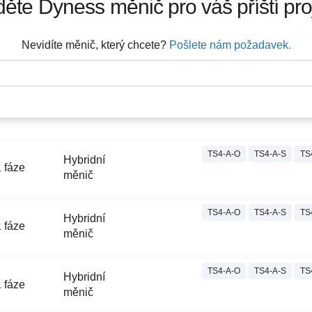
děte
Dyness
měnič pro váš příští pro
Nevidíte měnič, který chcete?
Pošlete nám požadavek.
TS4-A-O
TS4-A-S
TS
Hybridní
 fáze
měnič
TS4-A-O
TS4-A-S
TS
Hybridní
 fáze
měnič
TS4-A-O
TS4-A-S
TS
Hybridní
 fáze
měnič