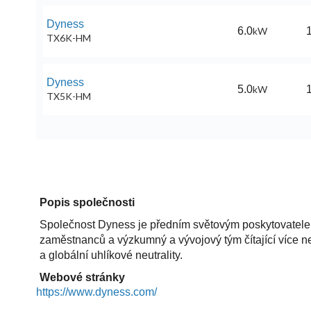
Dyness
6.0
kW
1
TX6K-HM
Dyness
5.0
kW
1
TX5K-HM
Popis společnosti
Společnost Dyness je předním světovým poskytovatelem 
zaměstnanců a výzkumný a vývojový tým čítající více než
a globální uhlíkové neutrality.
Webové stránky
https://www.dyness.com/