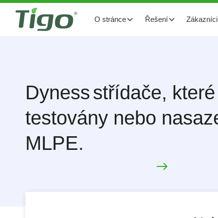
O stránce
Řešení
Zákazníci
Dyness
střídače, které
testovány nebo nasaz
MLPE.