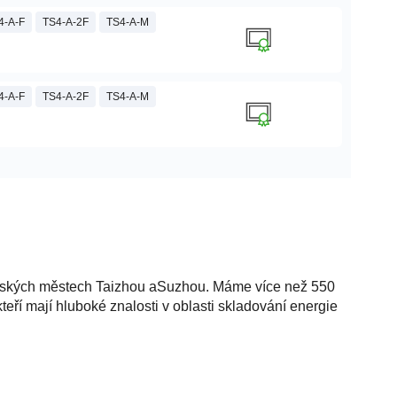
4-A-F
TS4-A-2F
TS4-A-M
4-A-F
TS4-A-2F
TS4-A-M
 čínských městech Taizhou aSuzhou. Máme více než 550
teří mají hluboké znalosti v oblasti skladování energie