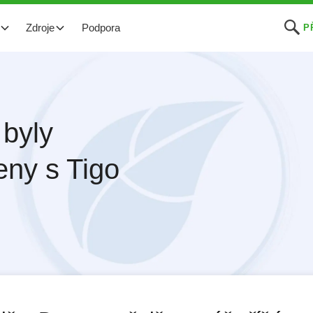
Zdroje
Podpora
P
 byly
eny s Tigo