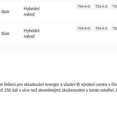
TS4-A-O
TS4-A-S
TS
Hybridní
 fáze
měnič
TS4-A-O
TS4-A-S
TS
Hybridní
 fáze
měnič
řešení pro skladování energie a vlastní tři výrobní centra v
 150 lidí s více než desetiletými zkušenostmi v tomto odvětví, k