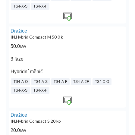
TS4-X-S
TS4-X-F
Dražice
IN.Hybrid Compact M 50,0 k
50.0
kW
3 fáze
Hybridní měnič
TS4-A-O
TS4-A-S
TS4-A-F
TS4-A-2F
TS4-X-O
TS4-X-S
TS4-X-F
Dražice
IN.Hybrid Compact S 20 kp
20.0
kW