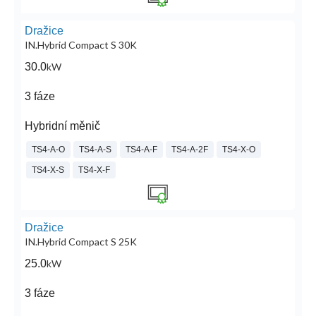
Dražice
IN.Hybrid Compact S 30K
30.0
kW
3 fáze
Hybridní měnič
TS4-A-O
TS4-A-S
TS4-A-F
TS4-A-2F
TS4-X-O
TS4-X-S
TS4-X-F
Dražice
IN.Hybrid Compact S 25K
25.0
kW
3 fáze