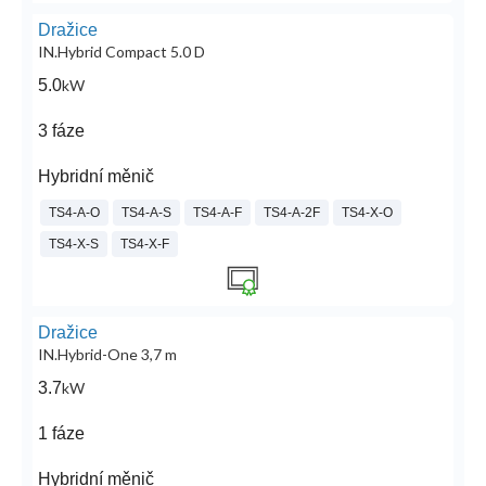
Dražice
IN.Hybrid Compact 5.0 D
5.0
kW
3 fáze
Hybridní měnič
TS4-A-O
TS4-A-S
TS4-A-F
TS4-A-2F
TS4-X-O
TS4-X-S
TS4-X-F
Dražice
IN.Hybrid-One 3,7 m
3.7
kW
1 fáze
Hybridní měnič