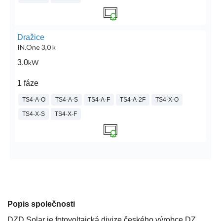
Dražice
IN.One 3,0 k
3.0
kW
1 fáze
TS4-A-O
TS4-A-S
TS4-A-F
TS4-A-2F
TS4-X-O
TS4-X-S
TS4-X-F
Popis společnosti
DZD Solar je fotovoltaická divize českého výrobce DZ