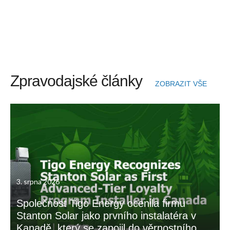
Zpravodajské články
ZOBRAZIT VŠE
3. srpna 2026
Společnost Tigo Energy ocenila firmu
Stanton Solar jako prvního instalatéra v
Kanadě, který se zapojil do věrnostního