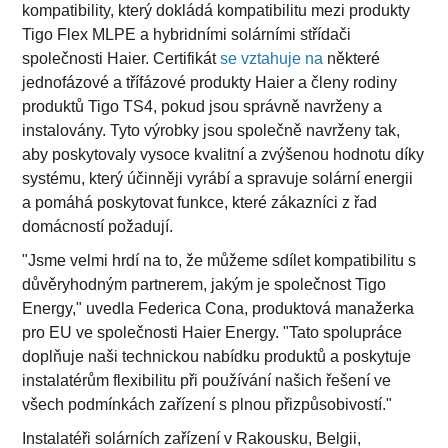
kompatibility, který dokládá kompatibilitu mezi produkty
Tigo Flex MLPE a hybridními solárními střídači
společnosti Haier. Certifikát
se vztahuje na
některé
jednofázové a třífázové produkty Haier a členy rodiny
produktů Tigo TS4, pokud jsou správně navrženy a
instalovány. Tyto výrobky jsou společně navrženy tak,
aby poskytovaly vysoce kvalitní a zvýšenou hodnotu díky
systému, který účinněji vyrábí a spravuje solární energii
a pomáhá poskytovat funkce, které zákazníci z řad
domácností požadují.
"Jsme velmi hrdí na to, že můžeme sdílet kompatibilitu s
důvěryhodným partnerem, jakým je společnost Tigo
Energy," uvedla Federica Cona, produktová manažerka
pro EU ve společnosti Haier Energy. "Tato spolupráce
doplňuje naši technickou nabídku produktů a poskytuje
instalatérům flexibilitu při používání našich řešení ve
všech podmínkách zařízení s plnou přizpůsobivostí."
Instalatéři solárních zařízení v Rakousku, Belgii,