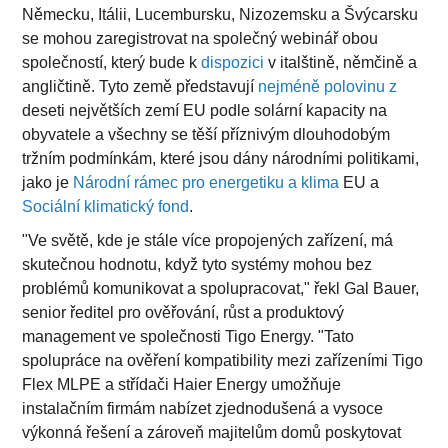
Německu, Itálii, Lucembursku, Nizozemsku a Švýcarsku
se mohou zaregistrovat na společný webinář obou
společností, který bude k
dispozici
v italštině, němčině a
angličtině. Tyto země představují
nejméně polovinu z
deseti největších zemí EU podle solární kapacity na
obyvatele a všechny se těší příznivým dlouhodobým
tržním podmínkám, které jsou dány národními politikami,
jako je
Národní rámec pro energetiku a klima
EU a
Sociální klimatický fond
.
"Ve světě, kde je stále více propojených zařízení, má
skutečnou hodnotu, když tyto systémy mohou bez
problémů komunikovat a spolupracovat," řekl Gal Bauer,
senior ředitel pro ověřování, růst a produktový
management ve společnosti Tigo Energy. "Tato
spolupráce na ověření kompatibility mezi zařízeními Tigo
Flex MLPE a střídači Haier Energy umožňuje
instalačním firmám nabízet zjednodušená a vysoce
výkonná řešení a zároveň majitelům domů poskytovat