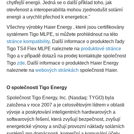
chytřejší energii. Jedná se o další příklad toho, jak
otevřenost a interoperabilita mohou zjednodušit solární
energii a urychlit přechod k energetice."
Všechny výrobky Haier Energy , které jsou certifikovány
systémem Tigo MLPE, si můžete prohlédnout na této
stránce kompatibility
. Další informace o produktech řady
Tigo TS4 Flex MLPE naleznete na
produktové stránce
Tigo a v případě dotazů na prodej kontaktujte společnost
Tigo
zde
. Další informace o produktech Haier Energy
naleznete na
webových stránkách
společnosti Haier.
O společnosti Tigo Energy
Společnost Tigo Energy, Inc. (Nasdaq: TYGO) byla
založena v roce 2007 a je celosvětovým lídrem v oblasti
vývoje a poskytování inteligentních hardwarových a
softwarových řešení, která zvyšují bezpečnost, zvyšují
energetické výnosy a snižují provozní náklady solárních
systémů pro domácnosti, komerční a komunální účely.