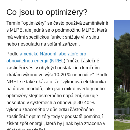
Co jsou to optimizéry?
Termín "optimizéry" se často používá zaměnitelně
s MLPE, ale jedná se o podmnožinu MLPE, která
má velmi specifickou funkci: snižuje vliv stínu
nebo nesouladu na solární zařízení.
Podle
americké Národní laboratoře pro
obnovitelnou energii (NREL
) "může částečné
zastínění vést v obytných instalacích k ročním
ztrátám výkonu ve výši 10-20 % nebo více". Podle
NREL se také ukázalo, že "výkonová elektronika
na úrovni modulů, jako jsou mikroinvertory nebo
optimizéry stejnosměrného napájení, snižuje
nesoulad v systémech a obnovuje 30-40 %
výkonu ztraceného v důsledku částečného
zastínění." optimizéry tedy v podstatě pomáhají
získat zpět energii, která by jinak byla ztracena v