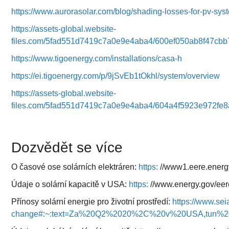
https://www.aurorasolar.com/blog/shading-losses-for-pv-sys
https://assets-global.website-
files.com/5fad551d7419c7a0e9e4aba4/600ef050ab8f47cb
https://www.tigoenergy.com/installations/casa-h
https://ei.tigoenergy.com/p/9jSvEb1tOkhl/system/overview
https://assets-global.website-
files.com/5fad551d7419c7a0e9e4aba4/604a4f5923e972
Dozvědět se více
O časové ose solárních elektráren:
https:
//www1.eere.energy
Údaje o solární kapacitě v USA:
https:
//www.energy.gov/eere
Přínosy solární energie pro životní prostředí:
https://www.seia
change#:~:text=Za%20Q2%2020%2C%20v%20USA,tun%20