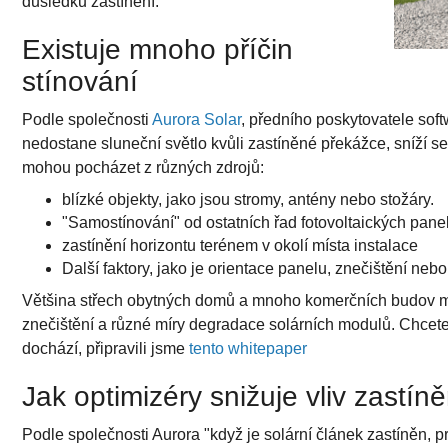
důsledku zastínění.
Existuje mnoho příčin
stínování
Podle společnosti
Aurora Solar
, předního poskytovatele sof
nedostane sluneční světlo kvůli zastíněné překážce, sníží se
mohou pocházet z různých zdrojů:
blízké objekty, jako jsou stromy, antény nebo stožáry.
"Samostínování" od ostatních řad fotovoltaických pane
zastínění horizontu terénem v okolí místa instalace
Další faktory, jako je orientace panelu, znečištění nebo 
Většina střech obytných domů a mnoho komerčních budov má 
znečištění a různé míry degradace solárních modulů. Chcete-
dochází, připravili jsme
tento whitepaper
Jak optimizéry snižuje vliv zastín
Podle společnosti Aurora "když je solární článek zastíněn, p