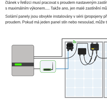
článek v řetězci musí pracovat s proudem nastaveným zastí
s maximálním výkonem..... Takže ano, jen malé zastínění můž
Solární panely jsou obvykle instalovány v sérii (propojeny p
proudem. Pokud má jeden panel stín nebo nesoulad, může to s