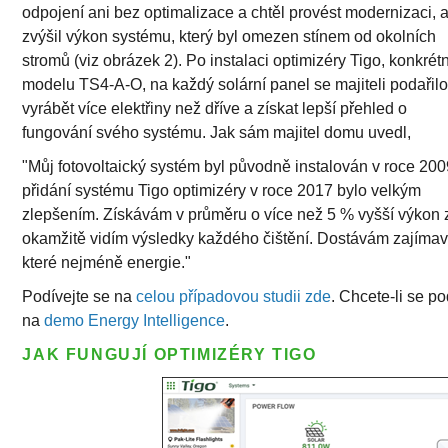
odpojení ani bez optimalizace a chtěl provést modernizaci, 
zvýšil výkon systému, který byl omezen stínem od okolních
stromů (viz obrázek 2). Po instalaci optimizéry Tigo, konkrét
modelu TS4-A-O, na každý solární panel se majiteli podařil
vyrábět více elektřiny než dříve a získat lepší přehled o
fungování svého systému. Jak sám majitel domu uvedl,
"Můj fotovoltaický systém byl původně instalován v roce 200
přidání systému Tigo optimizéry v roce 2017 bylo velkým
zlepšením. Získávám v průměru o více než 5 % vyšší výkon za 
okamžitě vidím výsledky každého čištění. Dostávám zajímavé 
které nejméně energie."
Podívejte se na
celou případovou studii zde
. Chcete-li se p
na
demo Energy Intelligence
.
JAK FUNGUJÍ OPTIMIZÉRY TIGO