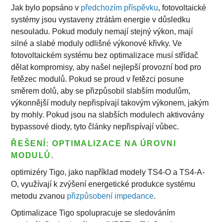
Jak bylo popsáno v
předchozím příspěvku
, fotovoltaické
systémy jsou vystaveny ztrátám energie v důsledku
nesouladu. Pokud moduly nemají stejný výkon, mají
silné a slabé moduly odlišné výkonové křivky. Ve
fotovoltaickém systému bez optimalizace musí střídač
dělat kompromisy, aby našel nejlepší provozní bod pro
řetězec modulů. Pokud se proud v řetězci posune
směrem dolů, aby se přizpůsobil slabším modulům,
výkonnější moduly nepřispívají takovým výkonem, jakým
by mohly. Pokud jsou na slabších modulech aktivovány
bypassové diody, tyto články nepřispívají vůbec.
ŘEŠENÍ: OPTIMALIZACE NA ÚROVNI
MODULŮ.
optimizéry Tigo, jako například modely TS4-O a TS4-A-
O, využívají k zvýšení energetické produkce systému
metodu zvanou
přizpůsobení impedance
.
Optimalizace Tigo spolupracuje se sledováním