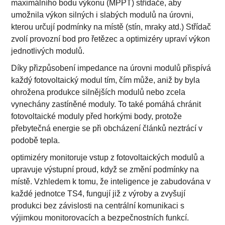
maximálního bodu výkonu (MPPT) střídače, aby
umožnila výkon silných i slabých modulů na úrovni,
kterou určují podmínky na místě (stín, mraky atd.) Střídač
zvolí provozní bod pro řetězec a optimizéry upraví výkon
jednotlivých modulů.
Díky přizpůsobení impedance na úrovni modulů přispívá
každý fotovoltaický modul tím, čím může, aniž by byla
ohrožena produkce silnějších modulů nebo zcela
vynechány zastíněné moduly. To také pomáhá chránit
fotovoltaické moduly před horkými body, protože
přebytečná energie se při obcházení článků neztrácí v
podobě tepla.
optimizéry monitoruje vstup z fotovoltaických modulů a
upravuje výstupní proud, když se změní podmínky na
místě. Vzhledem k tomu, že inteligence je zabudována v
každé jednotce TS4, fungují již z výroby a zvyšují
produkci bez závislosti na centrální komunikaci s
výjimkou monitorovacích a bezpečnostních funkcí.