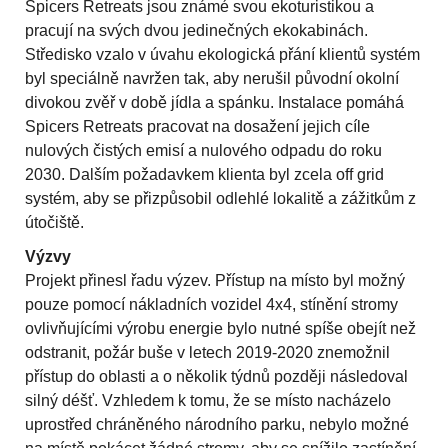
Spicers Retreats jsou známé svou ekoturistikou a
pracují na svých dvou jedinečných ekokabinách.
Středisko vzalo v úvahu ekologická přání klientů systém
byl speciálně navržen tak, aby nerušil původní okolní
divokou zvěř v době jídla a spánku. Instalace pomáhá
Spicers Retreats pracovat na dosažení jejich cíle
nulových čistých emisí a nulového odpadu do roku
2030. Dalším požadavkem klienta byl zcela off grid
systém, aby se přizpůsobil odlehlé lokalitě a zážitkům z
útočiště.
Výzvy
Projekt přinesl řadu výzev. Přístup na místo byl možný
pouze pomocí nákladních vozidel 4x4, stínění stromy
ovlivňujícími výrobu energie bylo nutné spíše obejít než
odstranit, požár buše v letech 2019-2020 znemožnil
přístup do oblasti a o několik týdnů později následoval
silný déšť. Vzhledem k tomu, že se místo nacházelo
uprostřed chráněného národního parku, nebylo možné