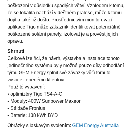
poškození v důsledku spadlých větví. Vzhledem k tomu,
že se lokalita nachází v deštném pralese, může k tomu
dojít a také již došlo. Prostřednictvím monitorovací
aplikace Tigo může zákazník identifikovat potenciálně
poškozené solární panely, izolovat je a provést jejich
opravu.
Shrnutí
Celkově lze říci, že návrh, výstavba a instalace tohoto
jedinečného systému byly možné pouze díky odhodlání
týmu GEM Energy splnit své závazky vůči tomuto
vysoce ceněnému klientovi.
Použité vybavení:
• optimizéry Tigo TS4-A-O
• Moduly: 400W Sunpower Maxeon
• Střídače Fronius
• Baterie: 138 kWh BYD
Obrázky s laskavým svolením:
GEM Energy Australia