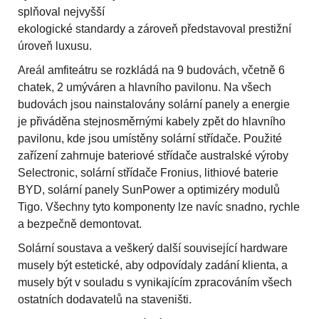
splňoval nejvyšší
ekologické standardy a zároveň představoval prestižní
úroveň luxusu.
Areál amfiteátru se rozkládá na 9 budovách, včetně 6
chatek, 2 umýváren a hlavního pavilonu. Na všech
budovách jsou nainstalovány solární panely a energie
je přiváděna stejnosměrnými kabely zpět do hlavního
pavilonu, kde jsou umístěny solární střídače. Použité
zařízení zahrnuje bateriové střídače australské výroby
Selectronic, solární střídače Fronius, lithiové baterie
BYD, solární panely SunPower a optimizéry modulů
Tigo. Všechny tyto komponenty lze navíc snadno, rychle
a bezpečně demontovat.
Solární soustava a veškerý další související hardware
musely být estetické, aby odpovídaly zadání klienta, a
musely být v souladu s vynikajícím zpracováním všech
ostatních dodavatelů na staveništi.