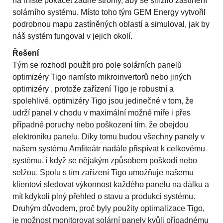
na místě pokácet žádné stromy, aby se snížilo zastínění
solárního systému. Místo toho tým GEM Energy vytvořil
podrobnou mapu zastíněných oblastí a simuloval, jak by
náš systém fungoval v jejich okolí.
Řešení
Tým se rozhodl použít pro pole solárních panelů
optimizéry Tigo namísto mikroinvertorů nebo jiných
optimizéry , protože zařízení Tigo je robustní a
spolehlivé. optimizéry Tigo jsou jedinečné v tom, že
udrží panel v chodu v maximální možné míře i přes
případné poruchy nebo poškození tím, že obejdou
elektroniku panelu. Díky tomu budou všechny panely v
našem systému Amfiteátr nadále přispívat k celkovému
systému, i když se nějakým způsobem poškodí nebo
selžou. Spolu s tím zařízení Tigo umožňuje našemu
klientovi sledovat výkonnost každého panelu na dálku a
mít kdykoli plný přehled o stavu a produkci systému.
Druhým důvodem, proč byly použity optimalizace Tigo,
je možnost monitorovat solární panely kvůli případnému