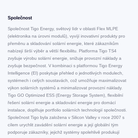
Společnost
Společnost Tigo Energy, světový lídr v oblasti Flex MLPE
(elektronika na úrovni modulů), vyvíjí inovativní produkty pro
přeměnu a skladování solární energie, které zákazníkům
nabízejí širší výběr a větší flexibilitu. Platforma Tigo TS4
zvyšuje výrobu solární energie, snižuje provozní náklady a
zvyšuje bezpečnost. V kombinaci s platformou Tigo Energy
Intelligence (EI) poskytuje přehled o jednotlivých modulech,
systémech i celých soustavách, což umožňuje maximalizovat
výkon solárních systémů a minimalizovat provozní náklady.
Tigo GO Optimized ESS (Energy Storage System), flexibilní
řešení solární energie a skladování energie pro domácí
instalace, doplňuje portfolio solárních technologií společnosti.
Společnost Tigo byla založena v Silicon Valley v roce 2007 s
cílem urychlit zavádění solární energie a její globální tým
podporuje zákazníky, jejichž systémy spolehlivě produkují