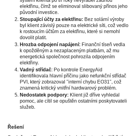
systém klienta po tři roky nevyráběl žádnou
elektřinu, čímž se eliminoval slibovaný přínos jeho
původní investice.
Stoupající účty za elektřinu:
Bez solární výroby
byl klient závislý pouze na elektrické síti, což vedlo
k rostoucím účtům za elektřinu, které si nemohl
dovolit platit.
Hrozba odpojení napájení:
Finanční tíseň vedla
k opožděným a nezaplaceným platbám, až mu
energetická společnost pohrozila odpojením
elektřiny.
Vadný střídač
: Po kontrole EnergyAid
identifikovala hlavní příčinu jako nefunkční střídač
PVI, který zobrazoval "interní chybu EO31", což
znamená kritický vnitřní hardwarový problém.
Nedostatek podpory:
Klient již dříve vyhledal
pomoc, ale cítil se opuštěn ostatními poskytovateli
služeb.
Řešení