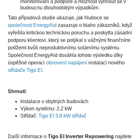
monitorování a podpoře a možnost vyhnout se v
budoucnu dlouhodobým výpadkům.
Tato případová studie ukazuje, jak hluboce se
společnost EnergyAid
zasazuje o blaho zákazníků, když
vyřešila kritickou technickou poruchu a poskytla zásadní
podporu klientovi, který se potýkal s vážnými finančními
potížemi kvůli neproduktivnímu solárnímu systému.
Společnost EnergyAid dosáhla tohoto výsledku díky
úspěšné operaci
obnovení napájení
instalací nového
střídače Tigo EI
.
Shrnutí:
Instalace v obytných budovách
Výkon systému: 2,2 kW
Střídač:
Tigo EI 3,8 kW střídač
Další informace o
Tigo EI Inverter Repowering
najdete