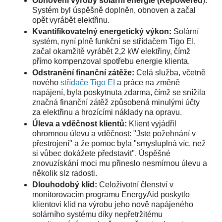
Obnovení výroby solární energie (Repowered
):
Systém byl úspěšně doplněn, obnoven a začal
opět vyrábět elektřinu.
Kvantifikovatelný energetický výkon:
Solární
systém, nyní plně funkční se střídačem Tigo EI,
začal okamžitě vyrábět 2,2 kW elektřiny, čímž
přímo kompenzoval spotřebu energie klienta.
Odstranění finanční zátěže:
Celá služba, včetně
nového
střídače Tigo EI
a práce na změně
napájení, byla poskytnuta zdarma, čímž se snížila
značná finanční zátěž způsobená minulými účty
za elektřinu a hrozícími náklady na opravu.
Úleva a vděčnost klientů:
Klient vyjádřil
ohromnou úlevu a vděčnost: "Jste požehnání v
přestrojení" a že pomoc byla "smysluplná víc, než
si vůbec dokážete představit". Úspěšné
znovuzískání moci mu přineslo nesmírnou úlevu a
několik slz radosti.
Dlouhodobý klid:
Celoživotní členství v
monitorovacím programu EnergyAid poskytlo
klientovi klid na výrobu jeho nově napájeného
solárního systému díky nepřetržitému