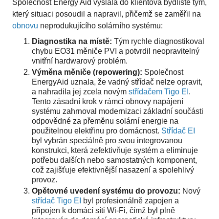
Společnost Energy Aid vyslala do klientova bydliště tým,
který situaci posoudil a napravil, přičemž se zaměřil na
obnovu
neprodukujícího solárního systému:
Diagnostika na místě:
Tým rychle diagnostikoval
chybu EO31 měniče PVI a potvrdil neopravitelný
vnitřní hardwarový problém.
Výměna měniče (repowering):
Společnost
EnergyAid uznala, že vadný střídač nelze opravit,
a nahradila jej zcela novým
střídačem Tigo EI
.
Tento zásadní krok v rámci obnovy napájení
systému zahrnoval modernizaci základní součásti
odpovědné za přeměnu solární energie na
použitelnou elektřinu pro domácnost.
Střídač EI
byl vybrán speciálně pro svou integrovanou
konstrukci, která zefektivňuje systém a eliminuje
potřebu dalších nebo samostatných komponent,
což zajišťuje efektivnější nasazení a spolehlivý
provoz.
Opětovné uvedení systému do provozu:
Nový
střídač Tigo EI
byl profesionálně zapojen a
připojen k domácí síti Wi-Fi, čímž byl plně