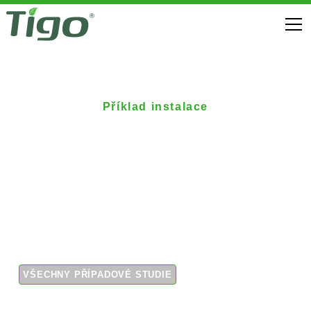
Příklad instalace
Repowering solární
výroby a finanční
úleva pro vlastníka
osiřelého systému
VŠECHNY PŘÍPADOVÉ STUDIE