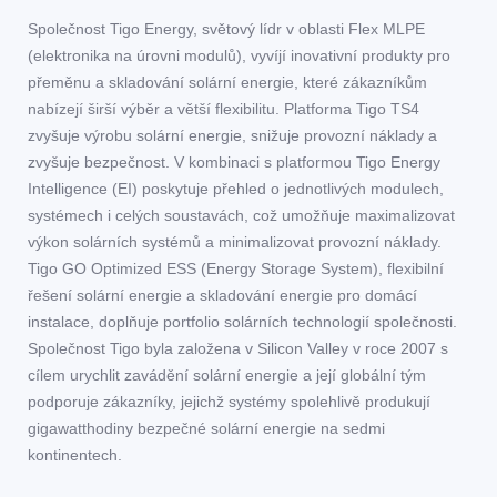
Společnost Tigo Energy, světový lídr v oblasti Flex MLPE
(elektronika na úrovni modulů), vyvíjí inovativní produkty pro
přeměnu a skladování solární energie, které zákazníkům
nabízejí širší výběr a větší flexibilitu. Platforma Tigo TS4
zvyšuje výrobu solární energie, snižuje provozní náklady a
zvyšuje bezpečnost. V kombinaci s platformou Tigo Energy
Intelligence (EI) poskytuje přehled o jednotlivých modulech,
systémech i celých soustavách, což umožňuje maximalizovat
výkon solárních systémů a minimalizovat provozní náklady.
Tigo GO Optimized ESS (Energy Storage System), flexibilní
řešení solární energie a skladování energie pro domácí
instalace, doplňuje portfolio solárních technologií společnosti.
Společnost Tigo byla založena v Silicon Valley v roce 2007 s
cílem urychlit zavádění solární energie a její globální tým
podporuje zákazníky, jejichž systémy spolehlivě produkují
gigawatthodiny bezpečné solární energie na sedmi
kontinentech.