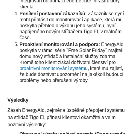
integrován do domácí energetické infrastruktury
klienta.
Posílení postavení zákazníků:
Zákazník se nyní
mohl přihlásit do monitorovací aplikace, která mu
poskytla přehled o výkonu jeho systému, nyní
napájeného novým střídačem Tigo EI, v reálném
čase.
Proaktivní monitorování a podpora:
EnergyAid
poskytla v rámci série "Free Solar Friday" majiteli
domu nový střídač a instalační služby zdarma.
Kromě toho klient získal doživotní členství pro
proaktivní monitorování systému
, které mu zajistí,
že bude dostávat upozornění na jakékoli budoucí
problémy nebo přerušení výroby.
Výsledky
Zásah EnergyAid, zejména úspěšné přepojení systému
na střídač Tigo EI, přinesl klientovi okamžité a velmi
pozitivní výsledky: