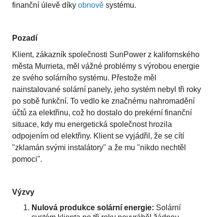
finanční úlevě díky
obnově
systému.
Pozadí
Klient, zákazník společnosti SunPower z kalifornského
města Murrieta, měl vážné problémy s výrobou energie
ze svého solárního systému. Přestože měl
nainstalované solární panely, jeho systém nebyl tři roky
po sobě funkční. To vedlo ke značnému nahromadění
účtů za elektřinu, což ho dostalo do prekérní finanční
situace, kdy mu energetická společnost hrozila
odpojením od elektřiny. Klient se vyjádřil, že se cítí
"zklamán svými instalátory" a že mu "nikdo nechtěl
pomoci".
Výzvy
Nulová produkce solární energie:
Solární